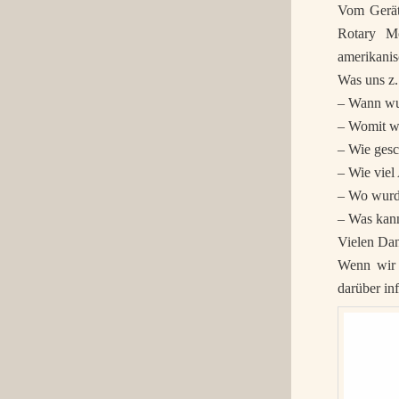
Vom Gerät
Rotary Mo
amerikanis
Was uns z.
– Wann wur
– Womit wu
– Wie ges
– Wie viel
– Wo wurde
– Was kan
Vielen Dan
Wenn wir 
darüber in