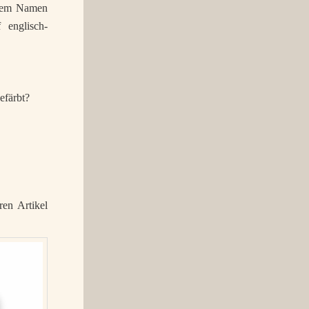
 dem Namen
 englisch-
efärbt?
en Artikel