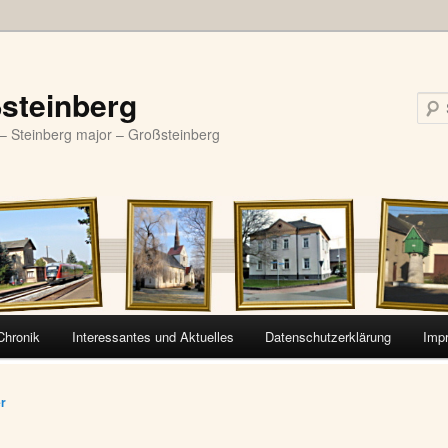
steinberg
– Steinberg major – Großsteinberg
Chronik
Interessantes und Aktuelles
Datenschutzerklärung
Imp
vigation
er