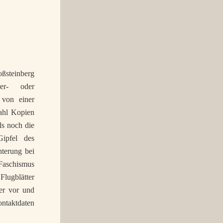
ßsteinberg
er- oder
 von einer
zahl Kopien
ls noch die
Gipfel des
hterung bei
Faschismus
lugblätter
ier vor und
ontaktdaten