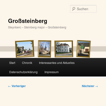
Zum
primären
Suche
Inhalt
springen
Großsteinberg
Steynberc – Steinberg major – Großsteinberg
Hauptmenü
Start
Chronik
Interessantes und Aktuelles
Datenschutzerklärung
Impressum
Beitragsnavigation
←
Vorheriger
Nächster
→