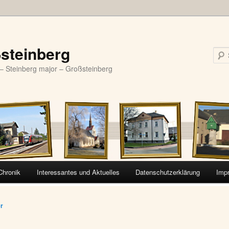
steinberg
– Steinberg major – Großsteinberg
Chronik
Interessantes und Aktuelles
Datenschutzerklärung
Imp
vigation
er