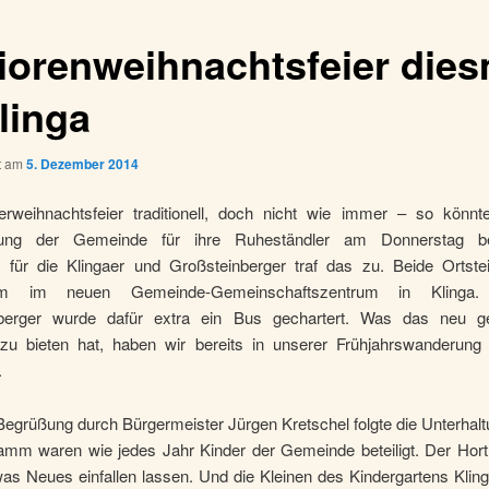
iorenweihnachtsfeier dies
linga
ht am
5. Dezember 2014
nerweihnachtsfeier traditionell, doch nicht wie immer – so könn
ltung der Gemeinde für ihre Ruheständler am Donnerstag be
 für die Klingaer und Großsteinberger traf das zu. Beide Ortsteil
am im neuen Gemeinde-Gemeinschaftszentrum in Klinga.
berger wurde dafür extra ein Bus gechartert. Was das neu g
u bieten hat, haben wir bereits in unserer Frühjahrswanderung
.
egrüßung durch Bürgermeister Jürgen Kretschel folgte die Unterhalt
mm waren wie jedes Jahr Kinder der Gemeinde beteiligt. Der Hort 
was Neues einfallen lassen. Und die Kleinen des Kindergartens Klin