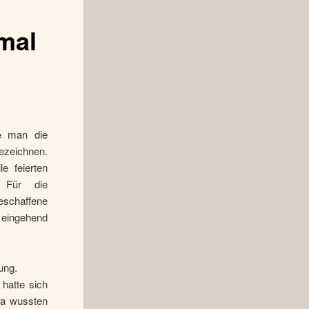
mal
te man die
zeichnen.
e feierten
 Für die
eschaffene
 eingehend
ung.
hatte sich
ga wussten