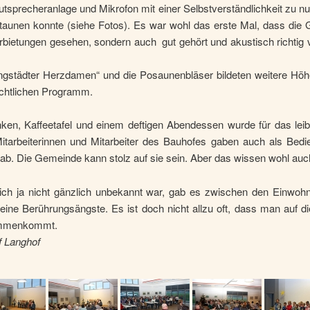
tsprecheranlage und Mikrofon mit einer Selbstverständlichkeit zu n
taunen konnte (siehe Fotos). Es war wohl das erste Mal, dass die G
rbietungen gesehen, sondern auch gut gehört und akustisch richtig
ingstädter Herzdamen“ und die Posaunenbläser bildeten weitere Hö
chtlichen Programm.
nken, Kaffeetafel und einem deftigen Abendessen wurde für das leib
Mitarbeiterinnen und Mitarbeiter des Bauhofes gaben auch als Bedi
 ab. Die Gemeinde kann stolz auf sie sein. Aber das wissen wohl auch
ch ja nicht gänzlich unbekannt war, gab es zwischen den Einwohn
keine Berührungsängste. Es ist doch nicht allzu oft, dass man auf 
mmenkommt.
f Langhof