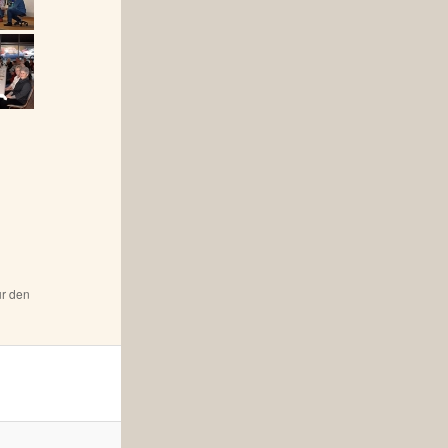
ür den