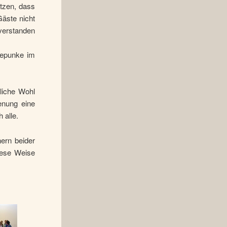
utzen, dass
äste nicht
 verstanden
hepunke im
liche Wohl
enung eine
 alle.
ern beider
diese Weise