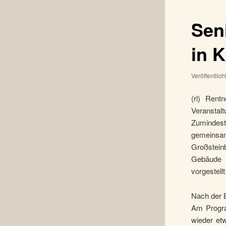
Sen
in K
Veröffentlic
(rl) Rent
Veransta
Zumindest
gemeins
Großstein
Gebäude z
vorgestellt
Nach der B
Am Progra
wieder et