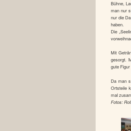
Bühne, Lau
man nur s
nur die Da
haben.
Die „Seel
vorweihna
Mit Geträ
gesorgt. 
gute Figur
Da man si
Ortsteile 
mal zusa
Fotos: Rol