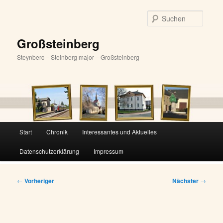
Zum
primären
Suche
Inhalt
springen
Großsteinberg
Steynberc – Steinberg major – Großsteinberg
Hauptmenü
Start
Chronik
Interessantes und Aktuelles
Datenschutzerklärung
Impressum
Beitragsnavigation
←
Vorheriger
Nächster
→