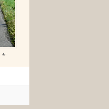
ür den