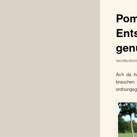
Pom
Ent
gen
Veröffentlic
Ach da h
brauchen 
ordnungsg