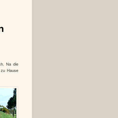
n
h. Na die
e zu Hause