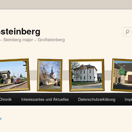
steinberg
– Steinberg major – Großsteinberg
Chronik
Interessantes und Aktuelles
Datenschutzerklärung
Imp
vigation
er