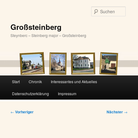
Zum
primären
Suche
Inhalt
springen
Großsteinberg
Steynberc – Steinberg major – Großsteinberg
Hauptmenü
Start
Chronik
Interessantes und Aktuelles
Datenschutzerklärung
Impressum
Beitragsnavigation
←
Vorheriger
Nächster
→