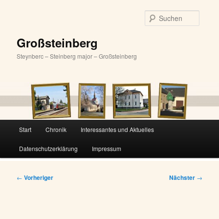
Zum
primären
Suche
Inhalt
springen
Großsteinberg
Steynberc – Steinberg major – Großsteinberg
Hauptmenü
Start
Chronik
Interessantes und Aktuelles
Datenschutzerklärung
Impressum
Beitragsnavigation
←
Vorheriger
Nächster
→