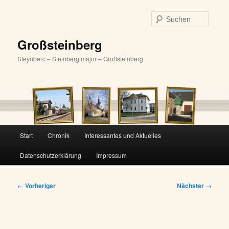
Zum
primären
Suche
Inhalt
springen
Großsteinberg
Steynberc – Steinberg major – Großsteinberg
Hauptmenü
Start
Chronik
Interessantes und Aktuelles
Datenschutzerklärung
Impressum
Beitragsnavigation
←
Vorheriger
Nächster
→