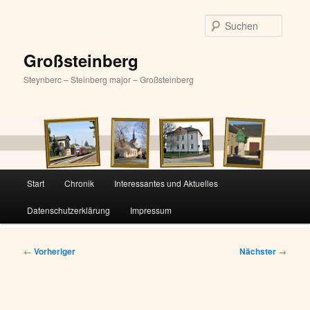
Zum
primären
Suche
Inhalt
springen
Großsteinberg
Steynberc – Steinberg major – Großsteinberg
Hauptmenü
Start
Chronik
Interessantes und Aktuelles
Datenschutzerklärung
Impressum
Beitragsnavigation
←
Vorheriger
Nächster
→