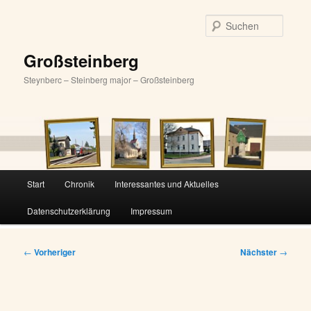
Zum
primären
Suche
Inhalt
springen
Großsteinberg
Steynberc – Steinberg major – Großsteinberg
Hauptmenü
Start
Chronik
Interessantes und Aktuelles
Datenschutzerklärung
Impressum
Beitragsnavigation
←
Vorheriger
Nächster
→