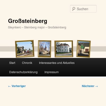
Zum
primären
Suche
Inhalt
springen
Großsteinberg
Steynberc – Steinberg major – Großsteinberg
Hauptmenü
Start
Chronik
Interessantes und Aktuelles
Datenschutzerklärung
Impressum
Beitragsnavigation
←
Vorheriger
Nächster
→