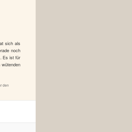
t sich als
erade noch
 Es ist für
ch wütenden
ür den