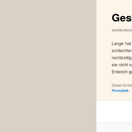
Gest
Veröffentlic
Lange hat
schlechte
rechtzeiti
sie nicht 
Enterich g
Dieser Eint
Permalink
.