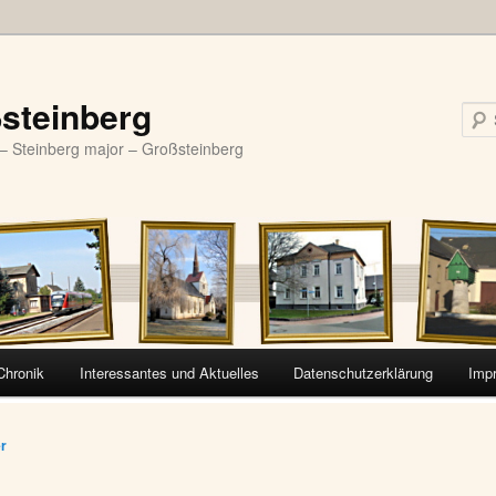
steinberg
– Steinberg major – Großsteinberg
Chronik
Interessantes und Aktuelles
Datenschutzerklärung
Imp
vigation
er