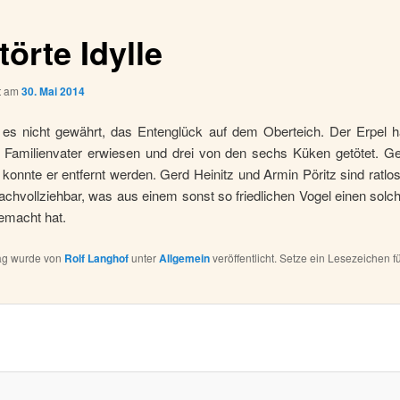
örte Idylle
ht am
30. Mai 2014
 es nicht gewährt, das Entenglück auf dem Oberteich. Der Erpel ha
r Familienvater erwiesen und drei von den sechs Küken getötet. G
g konnte er entfernt werden. Gerd Heinitz und Armin Pöritz sind ratlos.
nachvollziehbar, was aus einem sonst so friedlichen Vogel einen sol
emacht hat.
rag wurde von
Rolf Langhof
unter
Allgemein
veröffentlicht. Setze ein Lesezeichen f