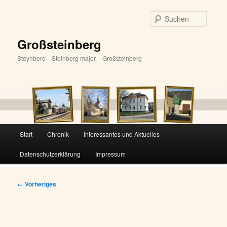
Zum
primären
Suche
Inhalt
springen
Großsteinberg
Steynberc – Steinberg major – Großsteinberg
Hauptmenü
Start
Chronik
Interessantes und Aktuelles
Datenschutzerklärung
Impressum
Bilder-
← Vorheriges
Navigation