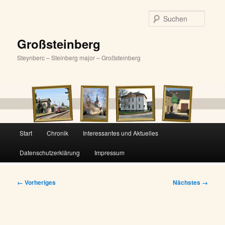
Zum
primären
Suche
Inhalt
springen
Großsteinberg
Steynberc – Steinberg major – Großsteinberg
Hauptmenü
Start
Chronik
Interessantes und Aktuelles
Datenschutzerklärung
Impressum
Bilder-
← Vorheriges
Nächstes →
Navigation