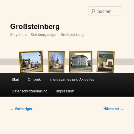
Zum
primären
Suche
Inhalt
springen
Großsteinberg
Steynberc – Steinberg major – Großsteinberg
Hauptmenü
Start
Chronik
Interessantes und Aktuelles
Datenschutzerklärung
Impressum
Beitragsnavigation
←
Vorheriger
Nächster
→