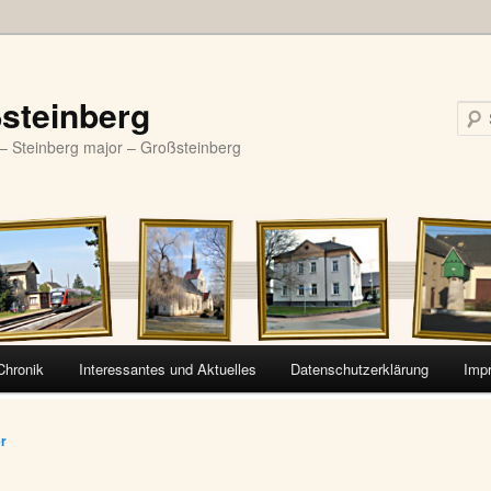
steinberg
– Steinberg major – Großsteinberg
Chronik
Interessantes und Aktuelles
Datenschutzerklärung
Imp
vigation
er