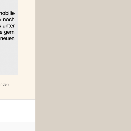
ür den