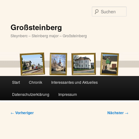
Zum
primären
Suche
Inhalt
springen
Großsteinberg
Steynberc – Steinberg major – Großsteinberg
Hauptmenü
Start
Chronik
Interessantes und Aktuelles
Datenschutzerklärung
Impressum
Beitragsnavigation
←
Vorheriger
Nächster
→