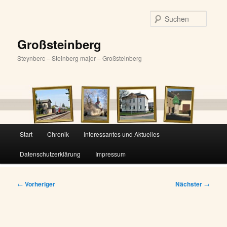
Zum
primären
Suche
Inhalt
springen
Großsteinberg
Steynberc – Steinberg major – Großsteinberg
Hauptmenü
Start
Chronik
Interessantes und Aktuelles
Datenschutzerklärung
Impressum
Beitragsnavigation
←
Vorheriger
Nächster
→