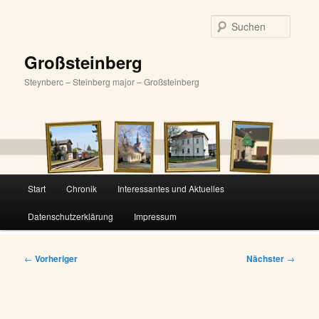
Zum
primären
Suche
Inhalt
springen
Großsteinberg
Steynberc – Steinberg major – Großsteinberg
Hauptmenü
Start
Chronik
Interessantes und Aktuelles
Datenschutzerklärung
Impressum
Beitragsnavigation
←
Vorheriger
Nächster
→