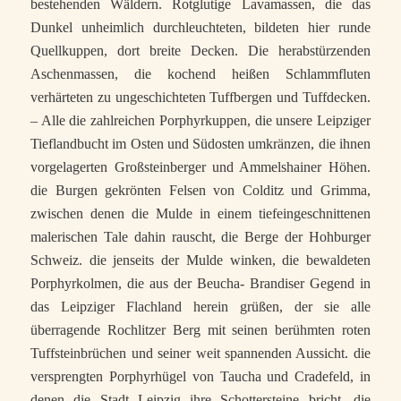
bestehenden Wäldern. Rotglutige Lavamassen, die das
Dunkel unheimlich durchleuchteten, bildeten hier runde
Quellkuppen, dort breite Decken. Die herabstürzenden
Aschenmassen, die kochend heißen Schlammfluten
verhärteten zu ungeschichteten Tuffbergen und Tuffdecken.
– Alle die zahlreichen Porphyrkuppen, die unsere Leipziger
Tieflandbucht im Osten und Südosten umkränzen, die ihnen
vorgelagerten Großsteinberger und Ammelshainer Höhen.
die Burgen gekrönten Felsen von Colditz und Grimma,
zwischen denen die Mulde in einem tiefeingeschnittenen
malerischen Tale dahin rauscht, die Berge der Hohburger
Schweiz. die jenseits der Mulde winken, die bewaldeten
Porphyrkolmen, die aus der Beucha- Brandiser Gegend in
das Leipziger Flachland herein grüßen, der sie alle
überragende Rochlitzer Berg mit seinen berühmten roten
Tuffsteinbrüchen und seiner weit spannenden Aussicht. die
versprengten Porphyrhügel von Taucha und Cradefeld, in
denen die Stadt Leipzig ihre Schottersteine bricht, die