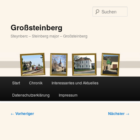
Zum
primären
Suche
Inhalt
springen
Großsteinberg
Steynberc – Steinberg major – Großsteinberg
Hauptmenü
Start
Chronik
Interessantes und Aktuelles
Datenschutzerklärung
Impressum
Beitragsnavigation
←
Vorheriger
Nächster
→