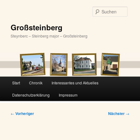
Zum
primären
Suche
Inhalt
springen
Großsteinberg
Steynberc – Steinberg major – Großsteinberg
Hauptmenü
Start
Chronik
Interessantes und Aktuelles
Datenschutzerklärung
Impressum
Beitragsnavigation
←
Vorheriger
Nächster
→