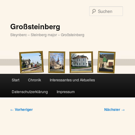
Zum
primären
Suche
Inhalt
springen
Großsteinberg
Steynberc – Steinberg major – Großsteinberg
Hauptmenü
Start
Chronik
Interessantes und Aktuelles
Datenschutzerklärung
Impressum
Beitragsnavigation
←
Vorheriger
Nächster
→