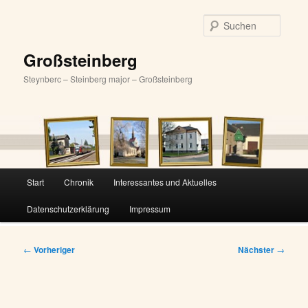
Zum
primären
Suche
Inhalt
springen
Großsteinberg
Steynberc – Steinberg major – Großsteinberg
Hauptmenü
Start
Chronik
Interessantes und Aktuelles
Datenschutzerklärung
Impressum
Beitragsnavigation
←
Vorheriger
Nächster
→