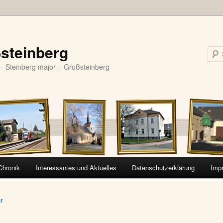
steinberg
– Steinberg major – Großsteinberg
Chronik
Interessantes und Aktuelles
Datenschutzerklärung
Imp
vigation
er