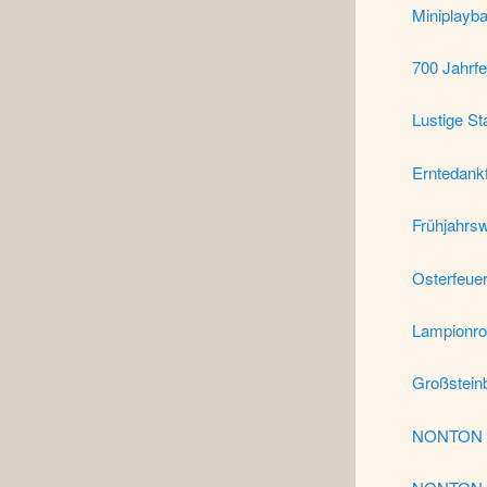
Miniplayb
700 Jahrf
Lustige St
Erntedank
Frühjahrs
Osterfeue
Lampionro
Großstein
NONTON –