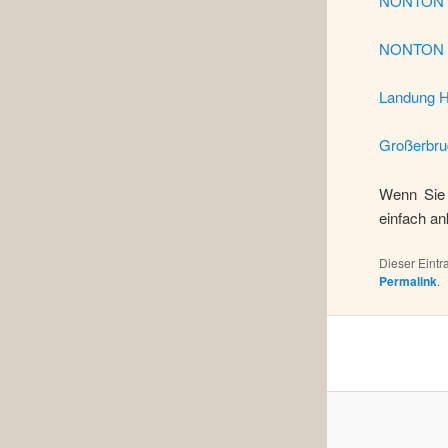
NONTON – 
NONTON –
Landung He
Großerbru
Wenn Sie 
einfach an
Dieser Eint
Permalink
.