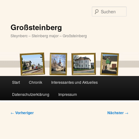
Zum
primären
Suche
Inhalt
springen
Großsteinberg
Steynberc – Steinberg major – Großsteinberg
Hauptmenü
Start
Chronik
Interessantes und Aktuelles
Datenschutzerklärung
Impressum
Beitragsnavigation
←
Vorheriger
Nächster
→