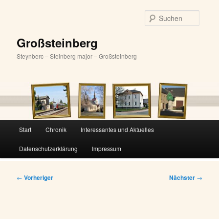
Zum
primären
Suche
Inhalt
springen
Großsteinberg
Steynberc – Steinberg major – Großsteinberg
Hauptmenü
Start
Chronik
Interessantes und Aktuelles
Datenschutzerklärung
Impressum
Beitragsnavigation
←
Vorheriger
Nächster
→