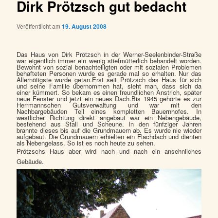
Dirk Prötzsch gut bedacht
Veröffentlicht am
19. August 2008
Das Haus von Dirk Prötzsch in der Werner-Seelenbinder-Straße
war eigentlich immer ein wenig stiefmütterlich behandelt worden.
Bewohnt von sozial benachteiligten oder mit sozialen Problemen
behafteten Personen wurde es gerade mal so erhalten. Nur das
Allernötigste wurde getan.Erst seit Prötzsch das Haus für sich
und seine Familie übernommen hat, sieht man, dass sich da
einer kümmert. So bekam es einen freundlichen Anstrich, später
neue Fenster und jetzt ein neues Dach.Bis 1945 gehörte es zur
Herrmannschen Gutsverwaltung und war mit den
Nachbargebäuden Teil eines kompletten Bauernhofes. In
westlicher Richtung direkt angebaut war ein Nebengebäude,
bestehend aus Stall und Scheune. In den fünfziger Jahren
brannte dieses bis auf die Grundmauern ab. Es wurde nie wieder
aufgebaut. Die Grundmauern erhielten ein Flachdach und dienten
als Nebengelass. So ist es noch heute zu sehen.
Prötzschs Haus aber wird nach und nach ein ansehnliches
Gebäude.