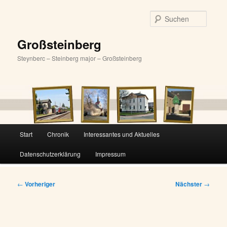
Zum
primären
Suche
Inhalt
springen
Großsteinberg
Steynberc – Steinberg major – Großsteinberg
Hauptmenü
Start
Chronik
Interessantes und Aktuelles
Datenschutzerklärung
Impressum
Beitragsnavigation
←
Vorheriger
Nächster
→