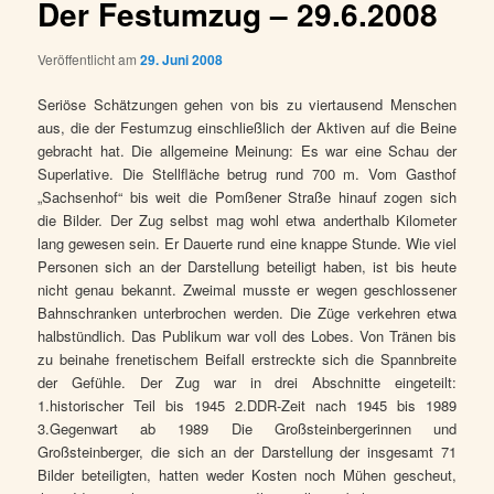
Der Festumzug – 29.6.2008
Veröffentlicht am
29. Juni 2008
Seriöse Schätzungen gehen von bis zu viertausend Menschen
aus, die der Festumzug einschließlich der Aktiven auf die Beine
gebracht hat. Die allgemeine Meinung: Es war eine Schau der
Superlative. Die Stellfläche betrug rund 700 m. Vom Gasthof
„Sachsenhof“ bis weit die Pomßener Straße hinauf zogen sich
die Bilder. Der Zug selbst mag wohl etwa anderthalb Kilometer
lang gewesen sein. Er Dauerte rund eine knappe Stunde. Wie viel
Personen sich an der Darstellung beteiligt haben, ist bis heute
nicht genau bekannt. Zweimal musste er wegen geschlossener
Bahnschranken unterbrochen werden. Die Züge verkehren etwa
halbstündlich. Das Publikum war voll des Lobes. Von Tränen bis
zu beinahe frenetischem Beifall erstreckte sich die Spannbreite
der Gefühle. Der Zug war in drei Abschnitte eingeteilt:
1.historischer Teil bis 1945 2.DDR-Zeit nach 1945 bis 1989
3.Gegenwart ab 1989 Die Großsteinbergerinnen und
Großsteinberger, die sich an der Darstellung der insgesamt 71
Bilder beteiligten, hatten weder Kosten noch Mühen gescheut,