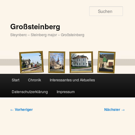
Zum
primären
Suche
Inhalt
springen
Großsteinberg
Steynberc – Steinberg major – Großsteinberg
Hauptmenü
Start
Chronik
Interessantes und Aktuelles
Datenschutzerklärung
Impressum
Beitragsnavigation
←
Vorheriger
Nächster
→