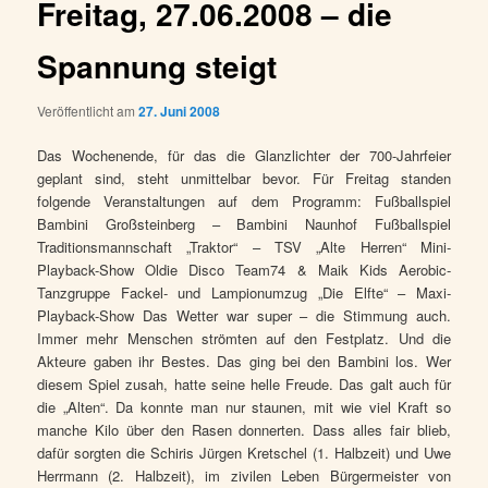
Freitag, 27.06.2008 – die
Spannung steigt
Veröffentlicht am
27. Juni 2008
Das Wochenende, für das die Glanzlichter der 700-Jahrfeier
geplant sind, steht unmittelbar bevor. Für Freitag standen
folgende Veranstaltungen auf dem Programm: Fußballspiel
Bambini Großsteinberg – Bambini Naunhof Fußballspiel
Traditionsmannschaft „Traktor“ – TSV „Alte Herren“ Mini-
Playback-Show Oldie Disco Team74 & Maik Kids Aerobic-
Tanzgruppe Fackel- und Lampionumzug „Die Elfte“ – Maxi-
Playback-Show Das Wetter war super – die Stimmung auch.
Immer mehr Menschen strömten auf den Festplatz. Und die
Akteure gaben ihr Bestes. Das ging bei den Bambini los. Wer
diesem Spiel zusah, hatte seine helle Freude. Das galt auch für
die „Alten“. Da konnte man nur staunen, mit wie viel Kraft so
manche Kilo über den Rasen donnerten. Dass alles fair blieb,
dafür sorgten die Schiris Jürgen Kretschel (1. Halbzeit) und Uwe
Herrmann (2. Halbzeit), im zivilen Leben Bürgermeister von