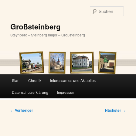
Zum
primären
Suche
Inhalt
springen
Großsteinberg
Steynberc – Steinberg major – Großsteinberg
Hauptmenü
Start
Chronik
Interessantes und Aktuelles
Datenschutzerklärung
Impressum
Beitragsnavigation
←
Vorheriger
Nächster
→