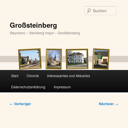
Zum
primären
Suche
Inhalt
springen
Großsteinberg
Steynberc – Steinberg major – Großsteinberg
Hauptmenü
Start
Chronik
Interessantes und Aktuelles
Datenschutzerklärung
Impressum
Beitragsnavigation
←
Vorheriger
Nächster
→