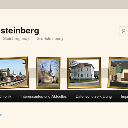
steinberg
– Steinberg major – Großsteinberg
Chronik
Interessantes und Aktuelles
Datenschutzerklärung
Imp
vigation
er