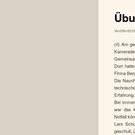
Übu
Veröffentlic
(rl) Am ge
Kameraden
Gemeinsam
Dort hatt
Firma Berg
Die Naunh
technisch
Erfahrung.
Bei immer 
war das k
Notfall kö
Lars Schu
geschult, 