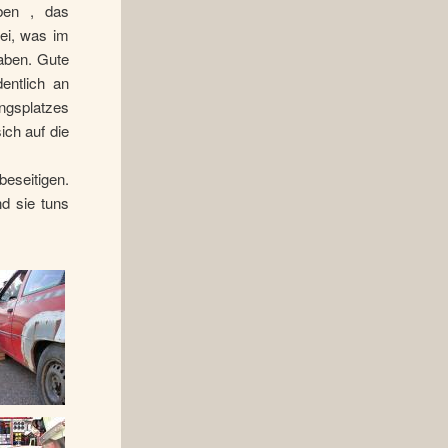
ben , das
ei, was im
gaben. Gute
entlich an
ungsplatzes
ich auf die
.
eseitigen.
d sie tuns