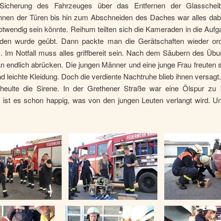
Sicherung des Fahrzeuges über das Entfernen der Glasschei
nnen der Türen bis hin zum Abschneiden des Daches war alles dab
notwendig sein könnte. Reihum teilten sich die Kameraden in die Auf
den wurde geübt. Dann packte man die Gerätschaften wieder ord
z. Im Notfall muss alles griffbereit sein. Nach dem Säubern des Üb
 endlich abrücken. Die jungen Männer und eine junge Frau freuten s
 leichte Kleidung. Doch die verdiente Nachtruhe blieb ihnen versagt
heulte die Sirene. In der Grethener Straße war eine Ölspur zu b
ist es schon happig, was von den jungen Leuten verlangt wird. Un