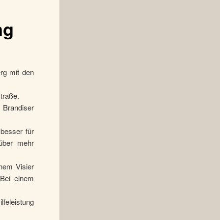
ng
erg mit den
traße.
 Brandiser
besser für
 über mehr
enem Visier
„Bei einem
feleistung