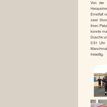
Von der 
Heraustre
Ernstfall 
zwei Stun
ihren Plat
konnte man
Dusche und
0.51 Uhr 
Manchmal 
freiwillig.