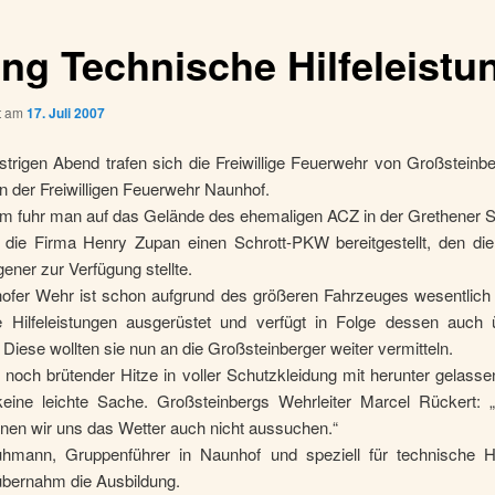
ng Technische Hilfeleistu
ht am
17. Juli 2007
strigen Abend trafen sich die Freiwillige Feuerwehr von Großsteinb
 der Freiwilligen Feuerwehr Naunhof.
 fuhr man auf das Gelände des ehemaligen ACZ in der Grethener S
e die Firma Henry Zupan einen Schrott-PKW bereitgestellt, den die
ener zur Verfügung stellte.
ofer Wehr ist schon aufgrund des größeren Fahrzeuges wesentlich 
e Hilfeleistungen ausgerüstet und verfügt in Folge dessen auch
 Diese wollten sie nun an die Großsteinberger weiter vermitteln.
noch brütender Hitze in voller Schutzkleidung mit herunter gelass
eine leichte Sache. Großsteinbergs Wehrleiter Marcel Rückert: 
nnen wir uns das Wetter auch nicht aussuchen.“
hmann, Gruppenführer in Naunhof und speziell für technische Hil
übernahm die Ausbildung.