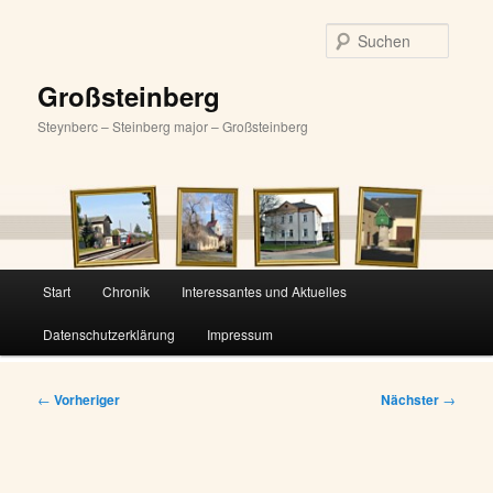
Zum
primären
Suche
Inhalt
springen
Großsteinberg
Steynberc – Steinberg major – Großsteinberg
Hauptmenü
Start
Chronik
Interessantes und Aktuelles
Datenschutzerklärung
Impressum
Beitragsnavigation
←
Vorheriger
Nächster
→