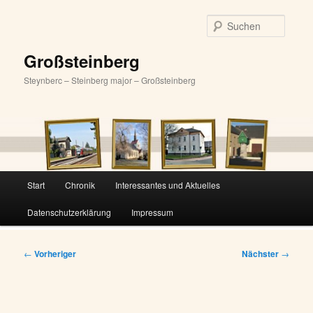
Zum
primären
Suche
Inhalt
springen
Großsteinberg
Steynberc – Steinberg major – Großsteinberg
Hauptmenü
Start
Chronik
Interessantes und Aktuelles
Datenschutzerklärung
Impressum
Beitragsnavigation
←
Vorheriger
Nächster
→