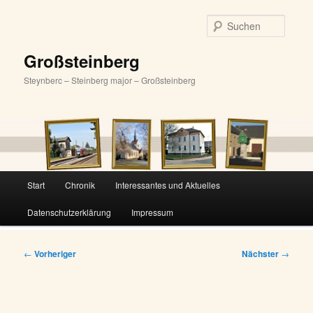
Zum
primären
Suche
Inhalt
springen
Großsteinberg
Steynberc – Steinberg major – Großsteinberg
Hauptmenü
Start
Chronik
Interessantes und Aktuelles
Datenschutzerklärung
Impressum
Beitragsnavigation
←
Vorheriger
Nächster
→