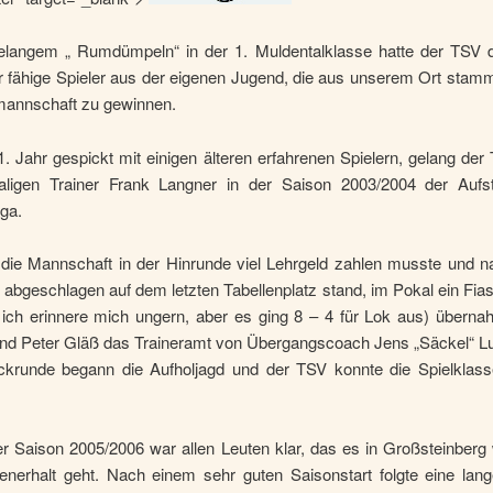
elangem „ Rumdümpeln“ in der 1. Muldentalklasse hatte der TSV 
r fähige Spieler aus der eigenen Jugend, die aus unserem Ort stamm
annschaft zu gewinnen.
1. Jahr gespickt mit einigen älteren erfahrenen Spielern, gelang de
igen Trainer Frank Langner in der Saison 2003/2004 der Aufst
iga.
ie Mannschaft in der Hinrunde viel Lehrgeld zahlen musste und n
 abgeschlagen auf dem letzten Tabellenplatz stand, im Pokal ein Fia
 ich erinnere mich ungern, aber es ging 8 – 4 für Lok aus) übern
und Peter Gläß das Traineramt von Übergangscoach Jens „Säckel“ Lu
ckrunde begann die Aufholjagd und der TSV konnte die Spielklasse
er Saison 2005/2006 war allen Leuten klar, das es in Großsteinberg
enerhalt geht. Nach einem sehr guten Saisonstart folgte eine lang