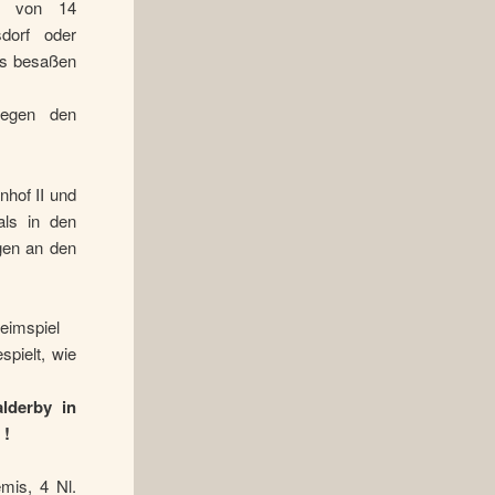
rd von 14
dorf oder
gs besaßen
gegen den
hof II und
als in den
gen an den
Heimspiel
spielt, wie
lderby in
 !
mis, 4 Nl.