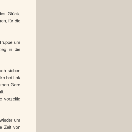
das Glück,
en, für die
r Truppe um
ieg in die
ach sieben
sko bei Lok
ahmen Gerd
ft.
 vorzeitig
 wieder um
e Zeit von