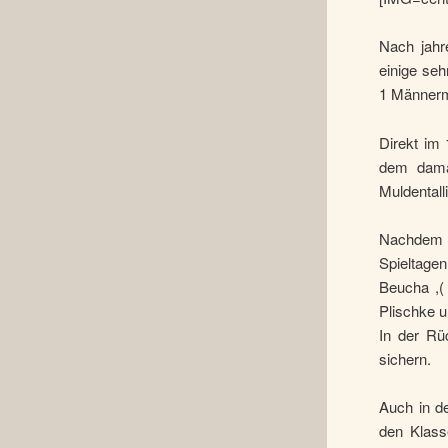
Nach jahr
einige seh
1 Männerm
Direkt im 
dem damal
Muldentall
Nachdem d
Spieltagen
Beucha ,(
Plischke 
In der Rü
sichern.
Auch in d
den Klass