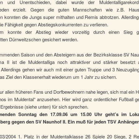
gen und Unentschieden, dabei wurde der Muldentalligareko
ieden erzielt. Gegen die guten Mannschaften wie z.B. Haus
n konnten die Jungs super mithalten und Remis abtrotzen. Allerdin
ie Fähigkeit gegen Abstiegskonkurrenten zu verlieren.
lem konnte der Abstieg wieder vorzeitig durch einen Sieg 
itten Dürrweitzschen gesichert werden.
ommenden Saison und den Absteigern aus der Bezirksklasse SV Naun
 II ist die Muldentalliga noch attraktiver und stärker besetzt 
. Allerdings gehen wir auch mit einer guten Truppe und 3 Neuzugän
as Ziel den Klassenerhalt wiederum um 1 Jahr zu sichern.
ur allen früheren Fans und Dorfbewohnern nahe legen, sich mal ein 
s im Muldental“ anzusehen. Hier wird ganz ordentlicher Fußball ge
n Ergebnisse (siehe unten) für sich sprechen.
nden Sonntag den 17.09.06 um 15.00 Uhr geht’s im Loka
berg gegen den SV Naunhof II. Ein muß für jeden TSV Anhänger
03/2004 1. Platz in der Muldentalklasse 26 Spiele 20 Siege, 2 Re