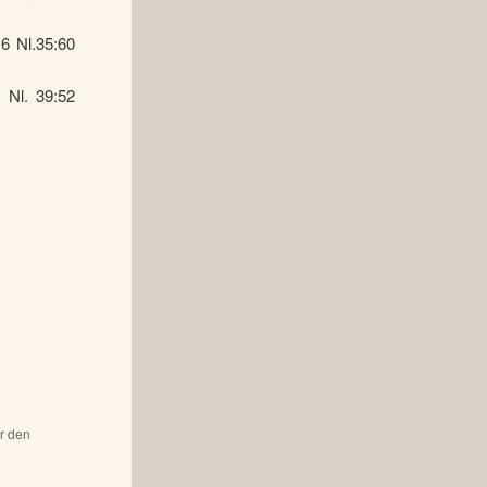
16 Nl.35:60
 Nl. 39:52
ür den