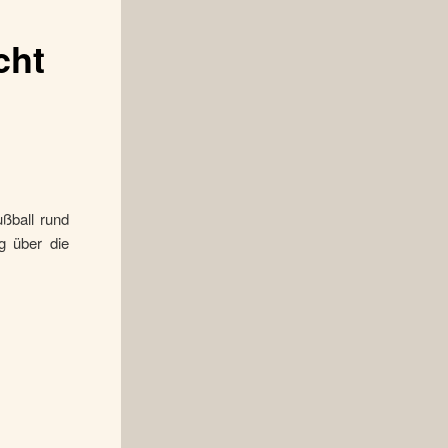
cht
ußball rund
g über die