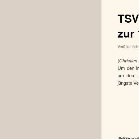
TSV
zur
Veröffentlic
(
Christian
Um den int
um dem „M
jüngste V
[IMG=cent