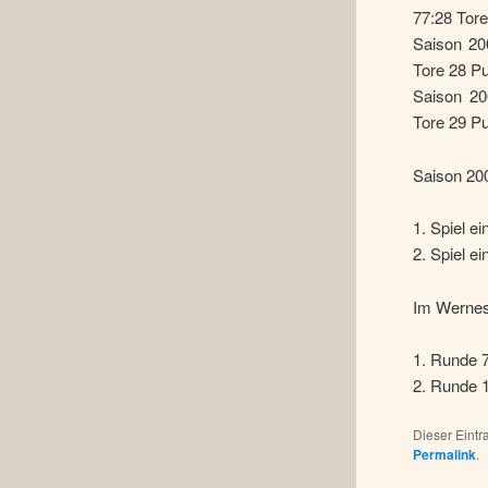
77:28 Tor
Saison 200
Tore 28 P
Saison 20
Tore 29 P
Saison 20
1. Spiel e
2. Spiel e
Im Wernes
1. Runde 
2. Runde 
Dieser Eint
Permalink
.