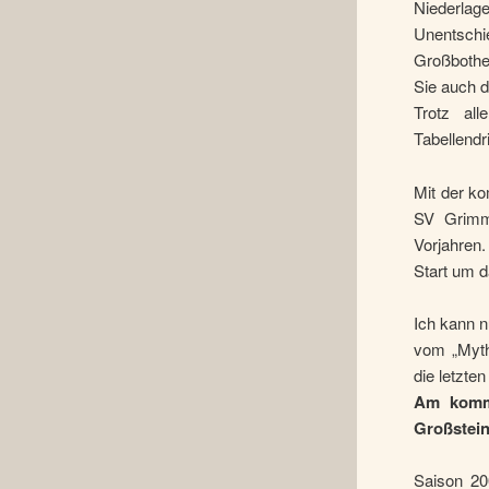
Niederla
Unentsch
Großbothe
Sie auch d
Trotz al
Tabellendr
Mit der k
SV Grimma
Vorjahren
Start um d
Ich kann n
vom „Mytho
die letzte
Am komme
Großstein
Saison 20