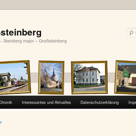
steinberg
– Steinberg major – Großsteinberg
Chronik
Interessantes und Aktuelles
Datenschutzerklärung
Imp
vigation
er