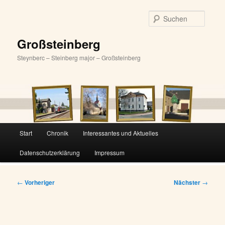
Zum
primären
Suche
Inhalt
springen
Großsteinberg
Steynberc – Steinberg major – Großsteinberg
Hauptmenü
Start
Chronik
Interessantes und Aktuelles
Datenschutzerklärung
Impressum
Beitragsnavigation
←
Vorheriger
Nächster
→