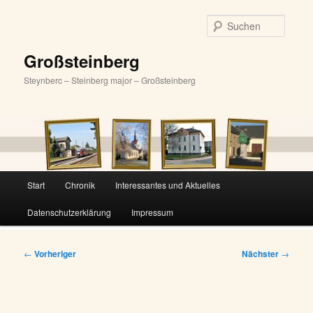
Zum
primären
Suche
Inhalt
springen
Großsteinberg
Steynberc – Steinberg major – Großsteinberg
Hauptmenü
Start
Chronik
Interessantes und Aktuelles
Datenschutzerklärung
Impressum
Beitragsnavigation
←
Vorheriger
Nächster
→