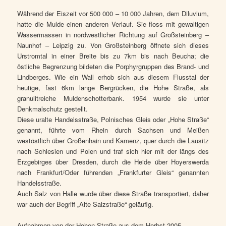
Während der Eiszeit vor 500 000 – 10 000 Jahren, dem Diluvium,
hatte die Mulde einen anderen Verlauf. Sie floss mit gewaltigen
Wassermassen in nordwestlicher Richtung auf Großsteinberg –
Naunhof – Leipzig zu. Von Großsteinberg öffnete sich dieses
Urstromtal in einer Breite bis zu 7km bis nach Beucha; die
östliche Begrenzung bildeten die Porphyrgruppen des Brand- und
Lindberges. Wie ein Wall erhob sich aus diesem Flusstal der
heutige, fast 6km lange Bergrücken, die Hohe Straße, als
granulitreiche Muldenschotterbank. 1954 wurde sie unter
Denkmalschutz gestellt.
Diese uralte Handelsstraße, Polnisches Gleis oder „Hohe Straße“
genannt, führte vom Rhein durch Sachsen und Meißen
westöstlich über Großenhain und Kamenz, quer durch die Lausitz
nach Schlesien und Polen und traf sich hier mit der längs des
Erzgebirges über Dresden, durch die Heide über Hoyerswerda
nach Frankfurt/Oder führenden „Frankfurter Gleis“ genannten
Handelsstraße.
Auch Salz von Halle wurde über diese Straße transportiert, daher
war auch der Begriff „Alte Salzstraße“ geläufig.
Aufnahmen von der Hohen Straße aus dem Herbst 2005