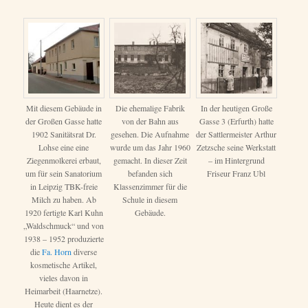
Mit diesem Gebäude in
Die ehemalige Fabrik
In der heutigen Große
der Großen Gasse hatte
von der Bahn aus
Gasse 3 (Erfurth) hatte
1902 Sanitätsrat Dr.
gesehen. Die Aufnahme
der Sattlermeister Arthur
Lohse eine eine
wurde um das Jahr 1960
Zetzsche seine Werkstatt
Ziegenmolkerei erbaut,
gemacht. In dieser Zeit
– im Hintergrund
um für sein Sanatorium
befanden sich
Friseur Franz Ubl
in Leipzig TBK-freie
Klassenzimmer für die
Milch zu haben. Ab
Schule in diesem
1920 fertigte Karl Kuhn
Gebäude.
„Waldschmuck“ und von
1938 – 1952 produzierte
die
Fa. Horn
diverse
kosmetische Artikel,
vieles davon in
Heimarbeit (Haarnetze).
Heute dient es der