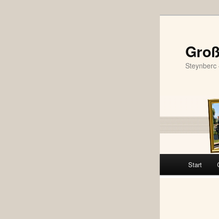
Zum
primären
Inhalt
Groß
springen
Steynberc 
Hauptmenü
Start