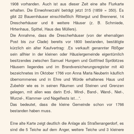
1908 vorhanden. Auch ist aus dieser Zeit eine alte Flurkarte
erhalten. Die Einwohnerzahl beträgt jetzt 315 (1859 = 350). Es
gibt 22 Bauernhäuser einschließlich Rittergut und Brennerei, 14
Drescherhäuser und 8 weitere Häuser (z. B. Schmiede,
Hirtenhaus, Spittel, Haus des Müllers).
Die Annahme, dass die Drescherhäuser (von der ehemaligen
Post bis zur Clade) bereits vor 1800 bestanden, bestätigte
kürzlich ein alter Kaufvertrag: .Es verkauft genannter Rößger
sein allhier in der kleinen oder Häuslergemeinde eigentümlich
besitzendes zwischen Samuel Hungern und Gottfried Spröbitzes
Häusern liegendes und im Brandversicherungsregister mit 40
bezeichnetes im Oktober 1766 von Anna Maria Neuberin käuflich
übernommenes und in Ehre und Würde erhaltenes Haus und
Zubehör wie es in seinen Räumen und Steinen und Grenzen
gelegen, mit allen was darin Erd-, Wind-, Band-, Wand-, Niet-,
Wurzel-, Klammer- und Nagelfests ist…”.
Das bedeutet, dass die kleine Gemeinde schon vor 1766
bestanden haben muss.
Eine alte Karte zeigt deutlich die Anlage als Straßenangerdorf, es
sind die 5 Teiche auf dem Anger, weitere Teiche und 3 kleinere