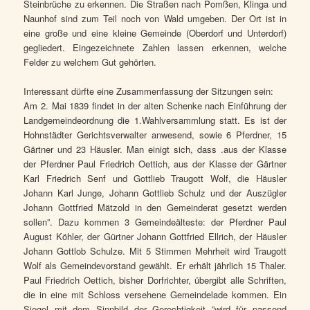
Steinbrüche zu erkennen. Die Straßen nach Pomßen, Klinga und
Naunhof sind zum Teil noch von Wald umgeben. Der Ort ist in
eine große und eine kleine Gemeinde (Oberdorf und Unterdorf)
gegliedert. Eingezeichnete Zahlen lassen erkennen, welche
Felder zu welchem Gut gehörten.
Interessant dürfte eine Zusammenfassung der Sitzungen sein:
Am 2. Mai 1839 findet in der alten Schenke nach Einführung der
Landgemeindeordnung die 1.Wahlversammlung statt. Es ist der
Hohnstädter Gerichtsverwalter anwesend, sowie 6 Pferdner, 15
Gärtner und 23 Häusler. Man einigt sich, dass .aus der Klasse
der Pferdner Paul Friedrich Oettich, aus der Klasse der Gärtner
Karl Friedrich Senf und Gottlieb Traugott Wolf, die Häusler
Johann Karl Junge, Johann Gottlieb Schulz und der Auszügler
Johann Gottfried Mätzold in den Gemeinderat gesetzt werden
sollen”. Dazu kommen 3 Gemeindeälteste: der Pferdner Paul
August Köhler, der Gürtner Johann Gottfried Ellrich, der Häusler
Johann Gottlob Schulze. Mit 5 Stimmen Mehrheit wird Traugott
Wolf als Gemeindevorstand gewählt. Er erhält jährlich 15 Thaler.
Paul Friedrich Oettich, bisher Dorfrichter, übergibt alle Schriften,
die in eine mit Schloss versehene Gemeindelade kommen. Ein
Siegel mit dem Sinnbild der Gerechtigkeit ”wird für passend