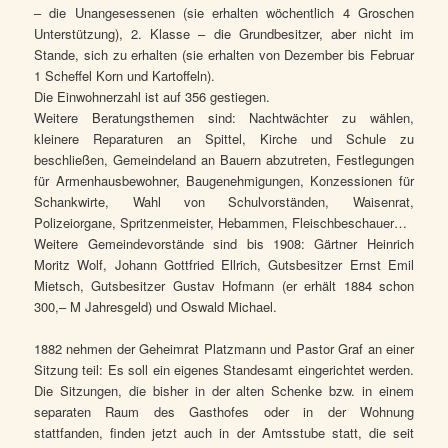
– die Unangesessenen (sie erhalten wöchentlich 4 Groschen
Unterstützung), 2. Klasse – die Grundbesitzer, aber nicht im
Stande, sich zu erhalten (sie erhalten von Dezember bis Februar
1 Scheffel Korn und Kartoffeln).
Die Einwohnerzahl ist auf 356 gestiegen.
Weitere Beratungsthemen sind: Nachtwächter zu wählen,
kleinere Reparaturen an Spittel, Kirche und Schule zu
beschließen, Gemeindeland an Bauern abzutreten, Festlegungen
für Armenhausbewohner, Baugenehmigungen, Konzessionen für
Schankwirte, Wahl von Schulvorständen, Waisenrat,
Polizeiorgane, Spritzenmeister, Hebammen, Fleischbeschauer…
Weitere Gemeindevorstände sind bis 1908: Gärtner Heinrich
Moritz Wolf, Johann Gottfried Ellrich, Gutsbesitzer Ernst Emil
Mietsch, Gutsbesitzer Gustav Hofmann (er erhält 1884 schon
300,– M Jahresgeld) und Oswald Michael.
1882 nehmen der Geheimrat Platzmann und Pastor Graf an einer
Sitzung teil: Es soll ein eigenes Standesamt eingerichtet werden.
Die Sitzungen, die bisher in der alten Schenke bzw. in einem
separaten Raum des Gasthofes oder in der Wohnung
stattfanden, finden jetzt auch in der Amtsstube statt, die seit