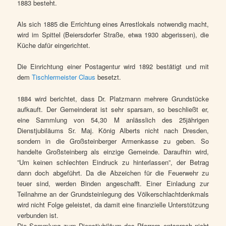
1883 besteht.
Als sich 1885 die Errichtung eines Arrestlokals notwendig macht,
wird im Spittel (Beiersdorfer Straße, etwa 1930 abgerissen), die
Küche dafür eingerichtet.
Die Einrichtung einer Postagentur wird 1892 bestätigt und mit
dem
Tischlermeister Claus
besetzt.
1884 wird berichtet, dass Dr. Platzmann mehrere Grundstücke
aufkauft. Der Gemeinderat ist sehr sparsam, so beschließt er,
eine Sammlung von 54,30 M anlässlich des 25jährigen
Dienstjubiläums Sr. Maj. König Alberts nicht nach Dresden,
sondern in die Großsteinberger Armenkasse zu geben. So
handelte Großsteinberg als einzige Gemeinde. Daraufhin wird,
”Um keinen schlechten Eindruck zu hinterlassen”, der Betrag
dann doch abgeführt. Da die Abzeichen für die Feuerwehr zu
teuer sind, werden Binden angeschafft. Einer Einladung zur
Teilnahme an der Grundsteinlegung des Völkerschlachtdenkmals
wird nicht Folge geleistet, da damit eine finanzielle Unterstützung
verbunden ist.
Die Sammlung zum Dienstjubiläum des Pfarrers entsprach nicht