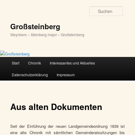
Zum
primären
Suche
Inhalt
springen
Großsteinberg
Steynberc – Steinberg major – Großsteinberg
Hauptmenü
Start
Chronik
Interessantes und Aktuelles
Datenschutzerklärung
Impressum
Aus alten Dokumenten
Seit der Einführung der neuen Landgemeindeordnung 1839 ist
eine alte Chronik mit sämtlichen Gemeinderatssitzungen bis