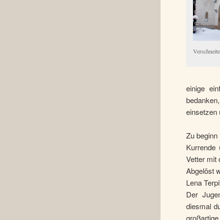
Verschneite
einige ei
bedanken,
einsetzen 
Zu beginn
Kurrende 
Vetter mit
Abgelöst w
Lena Terpi
Der Jugen
diesmal d
großartige