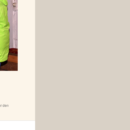
ür den