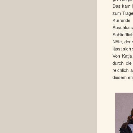
Das kam i
zum Tragen
Kurrende
Abschluss
Schließli
Nöte, der 
lässt sich
Von Katja
durch die
reichlich 
diesem ehr