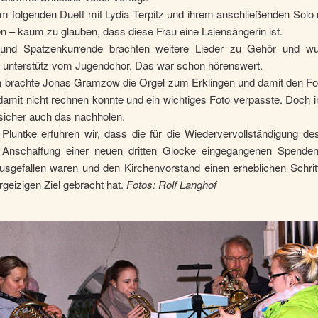
m folgenden Duett mit Lydia Terpitz und ihrem anschließenden Solo
 – kaum zu glauben, dass diese Frau eine Laiensängerin ist.
 und Spatzenkurrende brachten weitere Lieder zu Gehör und w
 unterstütz vom Jugendchor. Das war schon hörenswert.
ch brachte Jonas Gramzow die Orgel zum Erklingen und damit den Fot
damit nicht rechnen konnte und ein wichtiges Foto verpasste. Doch
 sicher auch das nachholen.
 Pluntke erfuhren wir, dass die für die Wiedervervollständigung de
 Anschaffung einer neuen dritten Glocke eingegangenen Spenden 
ausgefallen waren und den Kirchenvorstand einen erheblichen Schrit
geizigen Ziel gebracht hat.
Fotos: Rolf Langhof