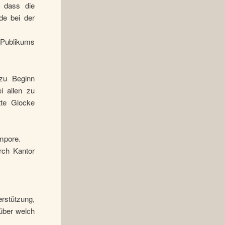
 dass die
de bei der
Publikums
zu Beginn
i allen zu
tte Glocke
mpore.
rch Kantor
rstützung,
über welch