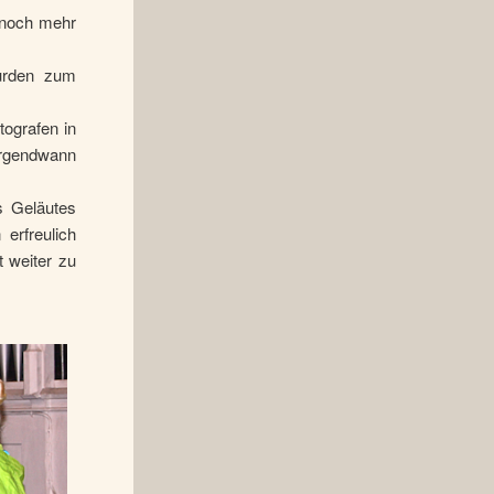
 noch mehr
urden zum
ografen in
 irgendwann
s Geläutes
erfreulich
t weiter zu