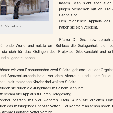
lassen. Man sieht aber auch,
jungen Menschen mit viel Freu
Sache sind.
Den reichlichen Applaus des 
 St. Martinskirche
haben sie sich verdient.
Pfarrer Dr. Gramzow sprach 
nführende Worte und nutzte am Schluss die Gelegenheit, sich be
 die sich für das Gelingen des Projektes Glockenstuhl und dri
und eingesetzt haben.
 hörten wir vom Posaunenchor zwei Stücke, geblasen auf der Orgele
und Spatzenkurrende boten vor dem Altarraum und unterstütz du
 dem elektronischen Klavier drei weitere Stücke.
urden sie durch die Jungbläser mit einem Menuett.
tz bekam viel Applaus für Ihren Sologesang.
dchor bestach mit vier weiteren Titeln. Auch sie erhielten Unte
urch das mitsingende Ehepaar Vetter. Hier konnte man schon hören, 
 Stimme Christine Vetter verfügt.