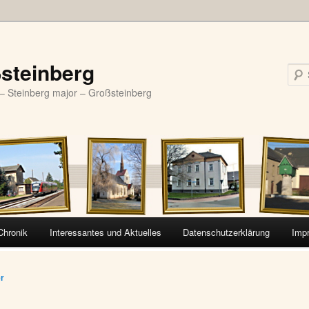
steinberg
– Steinberg major – Großsteinberg
Chronik
Interessantes und Aktuelles
Datenschutzerklärung
Imp
vigation
er