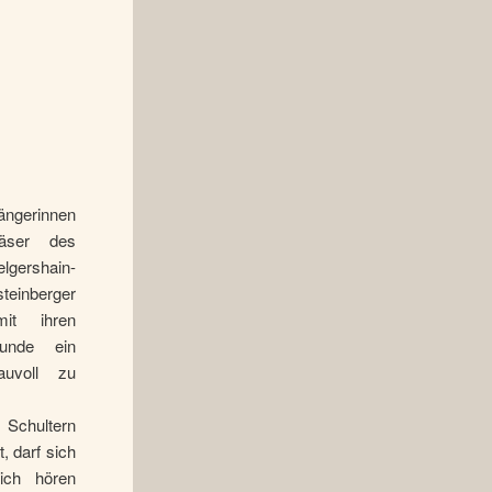
ängerinnen
äser des
gershain-
einberger
it ihren
tunde ein
auvoll zu
n Schultern
, darf sich
ich hören