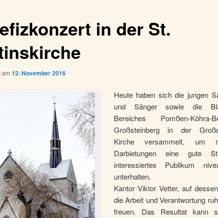
fizkonzert in der St.
tinskirche
ht am
12. November 2016
Heute haben sich die jungen S
und Sänger sowie die Bl
Bereiches Pomßen-Köhra-Bel
Großsteinberg in der Großst
Kirche versammelt, um m
Darbietungen eine gute S
interessiertes Publikum nive
unterhalten.
Kantor Viktor Vetter, auf desse
die Arbeit und Verantwortung ruht
freuen. Das Resultat kann s